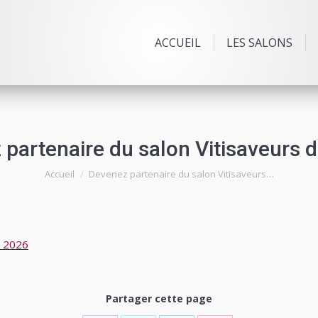
ACCUEIL
LES SALONS
partenaire du salon Vitisaveurs 
Vous êtes ici :
Accueil
Devenez partenaire du salon Vitisaveurs…
 2026
Partager cette page