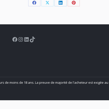
Share
Share
Share
Share
on
on
on
on
Facebook
X
LinkedIn
Pinterest
Facebook
Instagram
LinkedIn
TikTok
urs de moins de 18 ans. La preuve de majorité de l'acheteur est exigée au