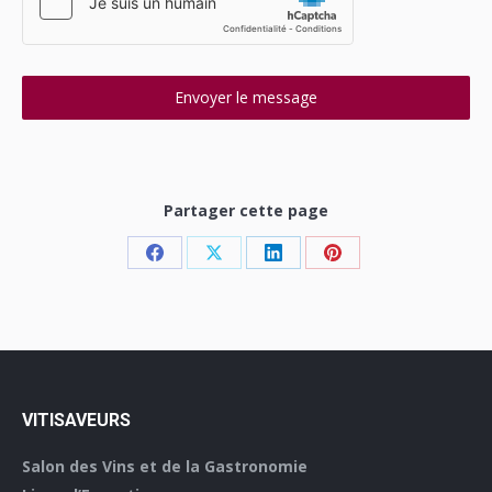
Envoyer le message
Partager cette page
Share
Share
Share
Share
on
on
on
on
Facebook
X
LinkedIn
Pinterest
VITISAVEURS
Salon des Vins et de la Gastronomie