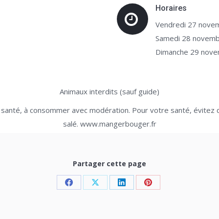
Horaires
Vendredi 27 nove
Samedi 28 novemb
Dimanche 29 nov
Animaux interdits (sauf guide)
a santé, à consommer avec modération. Pour votre santé, évitez 
salé. www.mangerbouger.fr
Partager cette page
Share
Share
Share
Share
on
on
on
on
Facebook
X
LinkedIn
Pinterest