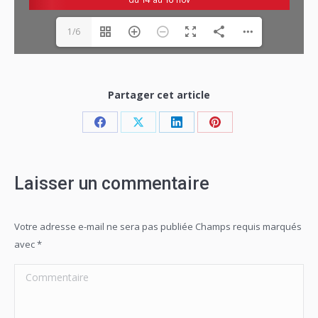
1/6
Partager cet article
Share
Share
Share
Share
on
on
on
on
Facebook
X
LinkedIn
Pinterest
Laisser un commentaire
Votre adresse e-mail ne sera pas publiée Champs requis marqués
avec
*
Commentaire