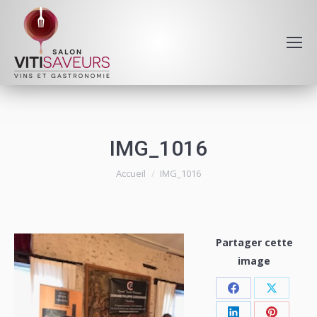
IMG_1016
Vous êtes ici :
Accueil
IMG_1016
Partager cette
image
Share
Share