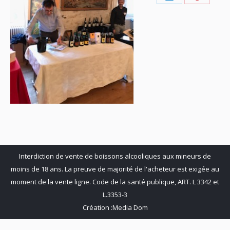
on
on
Share
Share
Facebook
X
on
on
LinkedIn
Pinteres
Interdiction de vente de boissons alcooliques aux mineurs de
moins de 18 ans. La preuve de majorité de l'acheteur est exigée au
moment de la vente ligne. Code de la santé publique, ART. L 3342 et
L.3353-3
Création :
Media Dom