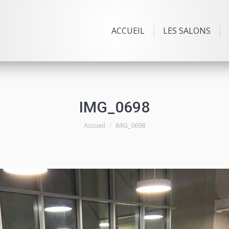
ACCUEIL
LES SALONS
IMG_0698
Vous êtes ici :
Accueil
IMG_0698