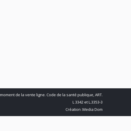
book
X
LinkedIn
Pinterest
 moment de la vente ligne. Code de la santé publique, ART.
L 3342 et L.3353-3
Création :
Media Dom