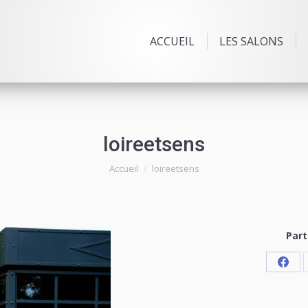
ACCUEIL
LES SALONS
loireetsens
Vous êtes ici :
Accueil
loireetsens
Part
Shar
on