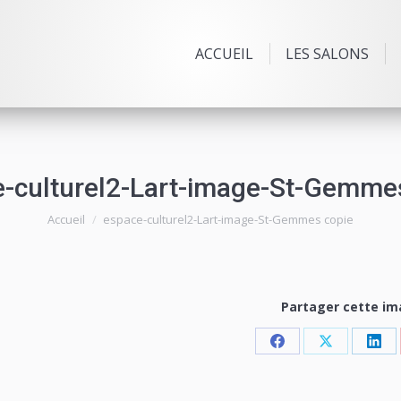
ACCUEIL
LES SALONS
-culturel2-Lart-image-St-Gemme
Vous êtes ici :
Accueil
espace-culturel2-Lart-image-St-Gemmes copie
Partager cette i
Share
Share
Sha
on
on
on