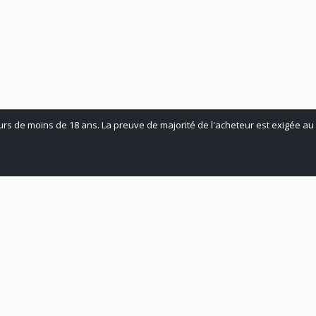
Facebook
X
Lin
urs de moins de 18 ans. La preuve de majorité de l'acheteur est exigée au