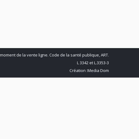
kedIn
Pinterest
 moment de la vente ligne. Code de la santé publique, ART.
L 3342 et L.3353-3
Création :
Media Dom