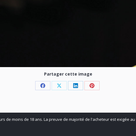
Partager cette image
Share
Share
Share
Share
on
on
on
on
Facebook
X
LinkedIn
Pinterest
urs de moins de 18 ans. La preuve de majorité de l'acheteur est exigée au