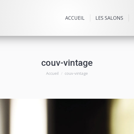
ACCUEIL
LES SALONS
couv-vintage
Vous êtes ici :
Accueil
couv-vintage