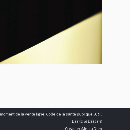
 moment de la vente ligne. Code de la santé publique, ART.
L 3342 et L.3353-3
Création :
Media Dom