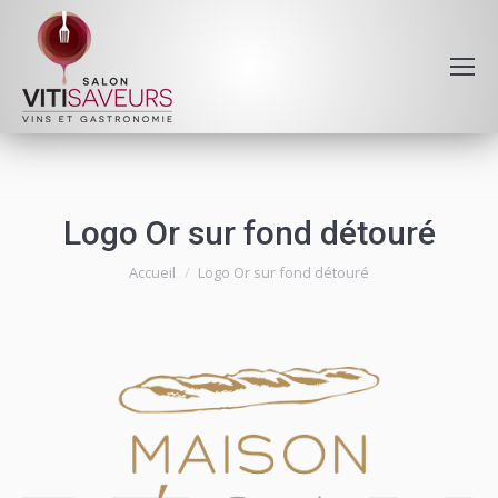
Logo Or sur fond détouré
Vous êtes ici :
Accueil
Logo Or sur fond détouré