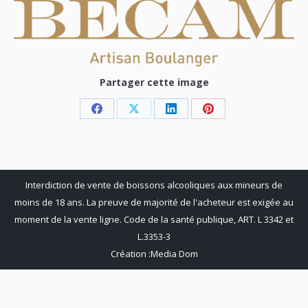
Partager cette image
Share
Share
Share
Share
on
on
on
on
Facebook
X
LinkedIn
Pinterest
Interdiction de vente de boissons alcooliques aux mineurs de
moins de 18 ans. La preuve de majorité de l'acheteur est exigée au
moment de la vente ligne. Code de la santé publique, ART. L 3342 et
L.3353-3
Création :
Media Dom