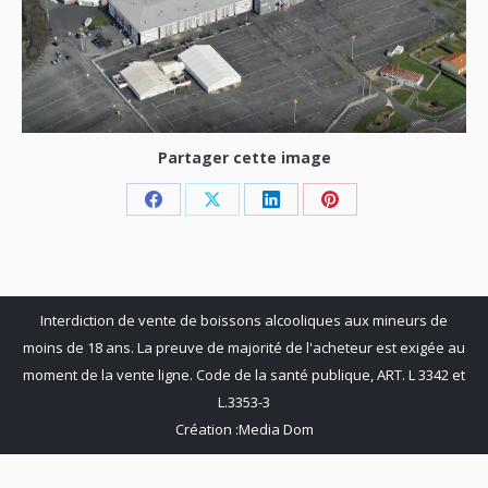
Partager cette image
Share
Share
Share
Share
on
on
on
on
Facebook
X
LinkedIn
Pinterest
Interdiction de vente de boissons alcooliques aux mineurs de
moins de 18 ans. La preuve de majorité de l'acheteur est exigée au
moment de la vente ligne. Code de la santé publique, ART. L 3342 et
L.3353-3
Création :
Media Dom