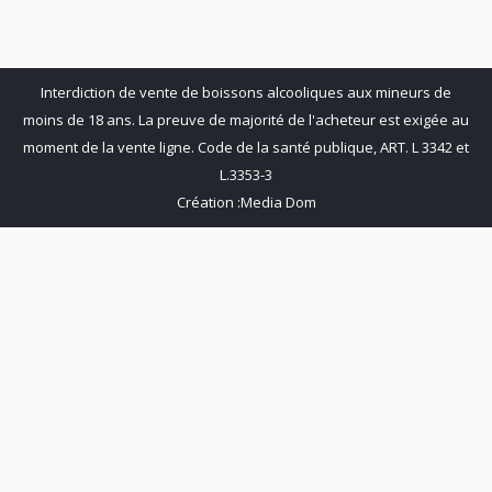
Facebook
X
LinkedIn
Pinterest
Interdiction de vente de boissons alcooliques aux mineurs de
moins de 18 ans. La preuve de majorité de l'acheteur est exigée au
moment de la vente ligne. Code de la santé publique, ART. L 3342 et
L.3353-3
Création :
Media Dom