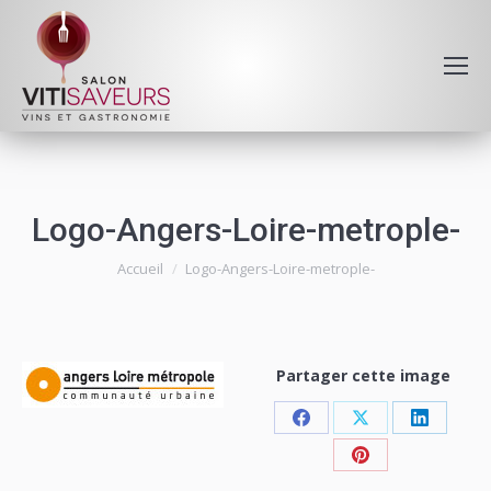
Logo-Angers-Loire-metrople-
Vous êtes ici :
Accueil
Logo-Angers-Loire-metrople-
Partager cette image
Share
Share
Share
on
on
on
Share