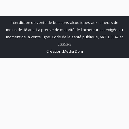
Facebook
X
LinkedIn
on
Pinterest
Interdiction de vente de boissons alcooliques aux mineurs de
moins de 18 ans. La preuve de majorité de l'acheteur est exigée au
moment de la vente ligne. Code de la santé publique, ART. L 3342 et
L.3353-3
Création :
Media Dom