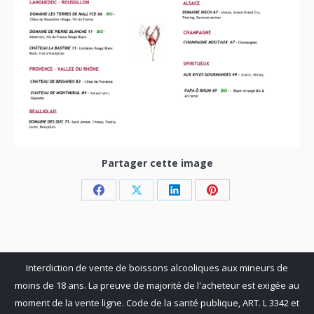
Partager cette image
Share
Share
Share
Share
on
on
on
on
Facebook
X
LinkedIn
Pinterest
Interdiction de vente de boissons alcooliques aux mineurs de
moins de 18 ans. La preuve de majorité de l'acheteur est exigée au
moment de la vente ligne. Code de la santé publique, ART. L 3342 et