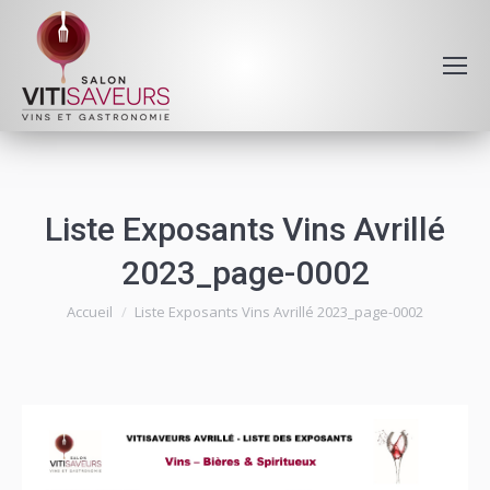
Liste Exposants Vins Avrillé
2023_page-0002
Vous êtes ici :
Accueil
Liste Exposants Vins Avrillé 2023_page-0002