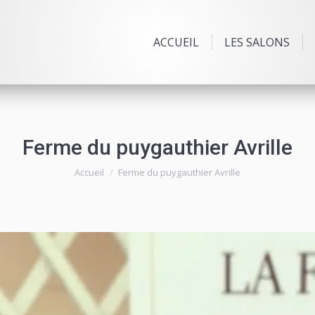
ACCUEIL
LES SALONS
Ferme du puygauthier Avrille
Vous êtes ici :
Accueil
Ferme du puygauthier Avrille