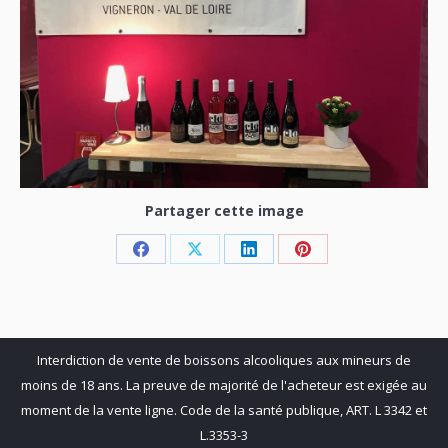
Partager cette image
Share
Share
Share
Share
on
on
on
on
Facebook
X
LinkedIn
Pinterest
Interdiction de vente de boissons alcooliques aux mineurs de
moins de 18 ans. La preuve de majorité de l'acheteur est exigée au
moment de la vente ligne. Code de la santé publique, ART. L 3342 et
L.3353-3