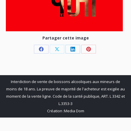
Partager cette image
Share
Share
Share
Share
on
on
on
on
Facebook
X
LinkedIn
Pinterest
Interdiction de vente de boissons alcooliques aux mineurs de
moins de 18 ans. La preuve de majorité de l'acheteur est exigée au
moment de la vente ligne. Code de la santé publique, ART. L 3342 et
L.3353-3
Création :
Media Dom