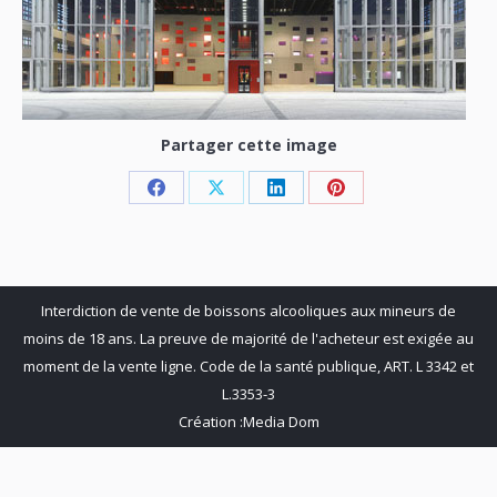
Partager cette image
Share
Share
Share
Share
on
on
on
on
Facebook
X
LinkedIn
Pinterest
Interdiction de vente de boissons alcooliques aux mineurs de
moins de 18 ans. La preuve de majorité de l'acheteur est exigée au
moment de la vente ligne. Code de la santé publique, ART. L 3342 et
L.3353-3
Création :
Media Dom