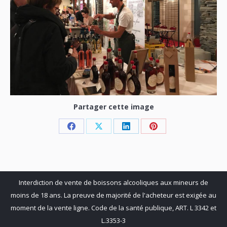
Partager cette image
Share
Share
Share
Share
on
on
on
on
Facebook
X
LinkedIn
Pinterest
Interdiction de vente de boissons alcooliques aux mineurs de
moins de 18 ans. La preuve de majorité de l'acheteur est exigée au
moment de la vente ligne. Code de la santé publique, ART. L 3342 et
L.3353-3