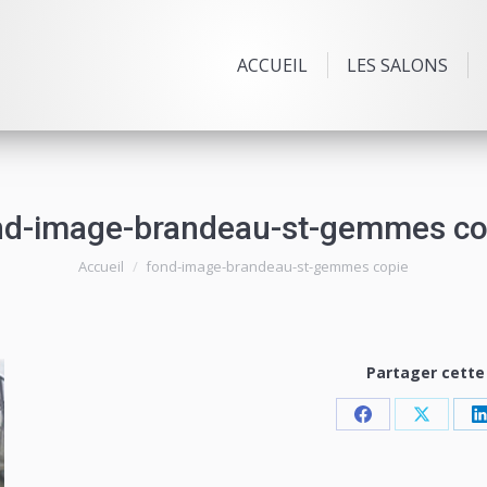
ACCUEIL
LES SALONS
nd-image-brandeau-st-gemmes co
Vous êtes ici :
Accueil
fond-image-brandeau-st-gemmes copie
Partager cett
Share
Share
on
on