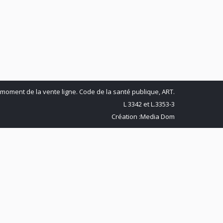
LinkedIn
Pinterest
 moment de la vente ligne. Code de la santé publique, ART.
L 3342 et L.3353-3
Création :
Media Dom