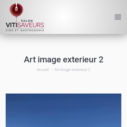
Art image exterieur 2
Vous êtes ici :
Accueil
Art image exterieur 2