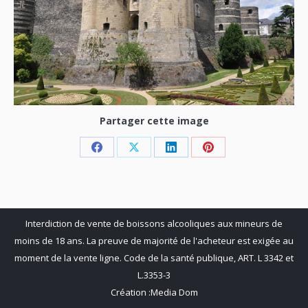
Partager cette image
Share
Share
Share
Share
on
on
on
on
Facebook
X
LinkedIn
Pinterest
Interdiction de vente de boissons alcooliques aux mineurs de
moins de 18 ans. La preuve de majorité de l'acheteur est exigée au
moment de la vente ligne. Code de la santé publique, ART. L 3342 et
L.3353-3
Création :
Media Dom