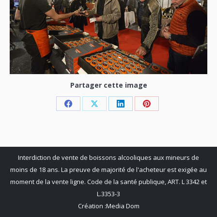
Partager cette image
Share
Share
Share
Share
on
on
on
on
Facebook
X
LinkedIn
Pinterest
Interdiction de vente de boissons alcooliques aux mineurs de
moins de 18 ans. La preuve de majorité de l'acheteur est exigée au
moment de la vente ligne. Code de la santé publique, ART. L 3342 et
L.3353-3
Création :
Media Dom