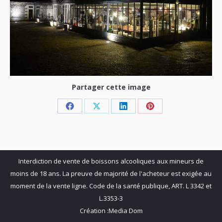
Partager cette image
Share
Share
Share
Share
on
on
on
on
Facebook
X
LinkedIn
Pinterest
Interdiction de vente de boissons alcooliques aux mineurs de
moins de 18 ans. La preuve de majorité de l'acheteur est exigée au
moment de la vente ligne. Code de la santé publique, ART. L 3342 et
L.3353-3
Création :
Media Dom