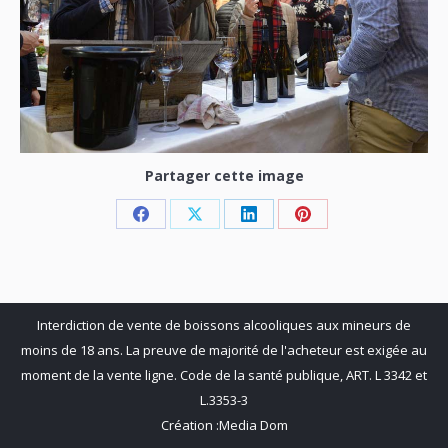
Partager cette image
Share
Share
Share
Share
on
on
on
on
Facebook
X
LinkedIn
Pinterest
Interdiction de vente de boissons alcooliques aux mineurs de
moins de 18 ans. La preuve de majorité de l'acheteur est exigée au
moment de la vente ligne. Code de la santé publique, ART. L 3342 et
L.3353-3
Création :
Media Dom