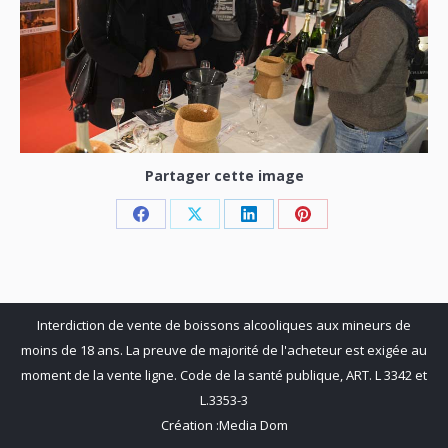
Partager cette image
Share
Share
Share
Share
on
on
on
on
Facebook
X
LinkedIn
Pinterest
Interdiction de vente de boissons alcooliques aux mineurs de
moins de 18 ans. La preuve de majorité de l'acheteur est exigée au
moment de la vente ligne. Code de la santé publique, ART. L 3342 et
L.3353-3
Création :
Media Dom