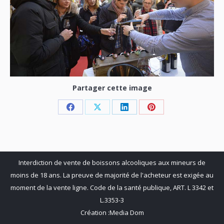
Partager cette image
Share
Share
Share
Share
on
on
on
on
Facebook
X
LinkedIn
Pinterest
Interdiction de vente de boissons alcooliques aux mineurs de
moins de 18 ans. La preuve de majorité de l'acheteur est exigée au
moment de la vente ligne. Code de la santé publique, ART. L 3342 et
L.3353-3
Création :
Media Dom