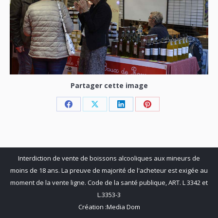
Partager cette image
Share
Share
Share
Share
on
on
on
on
Facebook
X
LinkedIn
Pinterest
Interdiction de vente de boissons alcooliques aux mineurs de
moins de 18 ans. La preuve de majorité de l'acheteur est exigée au
moment de la vente ligne. Code de la santé publique, ART. L 3342 et
L.3353-3
Création :
Media Dom