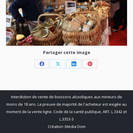
Partager cette image
Share
Share
Share
Share
on
on
on
on
Facebook
X
LinkedIn
Pinterest
Interdiction de vente de boissons alcooliques aux mineurs de
moins de 18 ans. La preuve de majorité de l'acheteur est exigée au
moment de la vente ligne. Code de la santé publique, ART. L 3342 et
L.3353-3
Création :
Media Dom