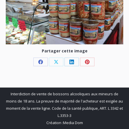
Partager cette image
Share
Share
Share
Share
on
on
on
on
Facebook
X
LinkedIn
Pinterest
Interdiction de vente de boissons alcooliques aux mineurs de
moins de 18 ans. La preuve de majorité de l'acheteur est exigée au
moment de la vente ligne. Code de la santé publique, ART. L 3342 et
L.3353-3
Création :
Media Dom