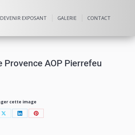
DEVENIR EXPOSANT
GALERIE
CONTACT
Provence AOP Pierrefeu
ager cette image
e
Share
Share
Share
on
on
on